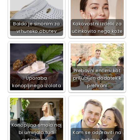
Baldo je sinonim za
Kakovostni izdelki za
vrhunsko obutev
učinkovito nego kože
Prebavni encimi kot
Uporaba
priljubljen dodatek k
konopljinega izolata
prehrani
Konopljina smola naj
bi umirjala tudi
Kam se odpraviti na
avtoimuna…
beljenje zob?