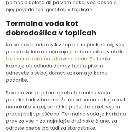
pomočjo spleta ali pa vam nekaj več besed o
njej povedo tudi gostitelji v toplicah.
Termalna voda kot
dobrodošlica v toplicah
Ko se boste odpravili v toplice in prišli na cilj, vas
ponudniki lahko pričakajo z dobrodošlico v obliki
termalne oziroma zdravilne vode
. To lahko
kasneje ob odhodu domov tudi kupite in
odnesete s seboj domov oziroma jo komu
podarite.
Seveda vas prijetno ogreta termalna voda
pričaka tudi v bazenu. Že če se samo nekaj minut
namakate v njej, se lahko počutite prijetneje in
precej bolj sproščeno. Termalna voda je koristna
prav za vse – za najmlajše družinske člane, za
odrasle osebe pa tudi za starostnike.