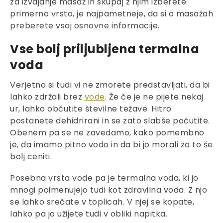
za izvajanje masaž in skupaj z njim izberete
primerno vrsto, je najpametneje, da si o masažah
preberete vsaj osnovne informacije.
Vse bolj priljubljena termalna
voda
Verjetno si tudi vi ne zmorete predstavljati, da bi
lahko zdržali brez
vode
. Že če je ne pijete nekaj
ur, lahko občutite številne težave. Hitro
postanete dehidrirani in se zato slabše počutite.
Obenem pa se ne zavedamo, kako pomembno
je, da imamo pitno vodo in da bi jo morali za to še
bolj ceniti.
Posebna vrsta vode pa je termalna voda, ki jo
mnogi poimenujejo tudi kot zdravilna voda. Z njo
se lahko srečate v toplicah. V njej se kopate,
lahko pa jo užijete tudi v obliki napitka.