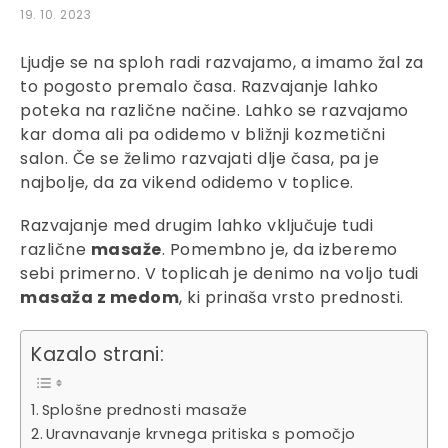
19. 10. 2023
Ljudje se na sploh radi razvajamo, a imamo žal za
to pogosto premalo časa. Razvajanje lahko
poteka na različne načine. Lahko se razvajamo
kar doma ali pa odidemo v bližnji kozmetični
salon. Če se želimo razvajati dlje časa, pa je
najbolje, da za vikend odidemo v toplice.
Razvajanje med drugim lahko vključuje tudi
različne
masaže
. Pomembno je, da izberemo
sebi primerno. V toplicah je denimo na voljo tudi
masaža z medom
, ki prinaša vrsto prednosti.
Kazalo strani:
Splošne prednosti masaže
Uravnavanje krvnega pritiska s pomočjo