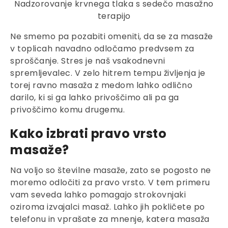
Nadzorovanje krvnega tlaka s sedečo masažno
terapijo
Ne smemo pa pozabiti omeniti, da se za masaže
v toplicah navadno odločamo predvsem za
sproščanje. Stres je naš vsakodnevni
spremljevalec. V zelo hitrem tempu življenja je
torej ravno masaža z medom lahko odlično
darilo, ki si ga lahko privoščimo ali pa ga
privoščimo komu drugemu.
Kako izbrati pravo vrsto
masaže?
Na voljo so številne masaže, zato se pogosto ne
moremo odločiti za pravo vrsto. V tem primeru
vam seveda lahko pomagajo strokovnjaki
oziroma izvajalci masaž. Lahko jih pokličete po
telefonu in vprašate za mnenje, katera masaža