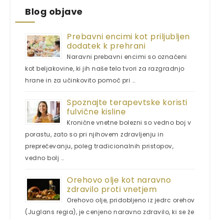
Blog objave
Prebavni encimi kot priljubljen
dodatek k prehrani
Naravni prebavni encimi so označeni
kot beljakovine, ki jih naše telo tvori za razgradnjo
hrane in za učinkovito pomoč pri …
Spoznajte terapevtske koristi
fulvične kisline
Kronične vnetne bolezni so vedno boj v
porastu, zato so pri njihovem zdravljenju in
preprečevanju, poleg tradicionalnih pristopov,
vedno bolj …
Orehovo olje kot naravno
zdravilo proti vnetjem
Orehovo olje, pridobljeno iz jedrc orehov
(Juglans regia), je cenjeno naravno zdravilo, ki se že