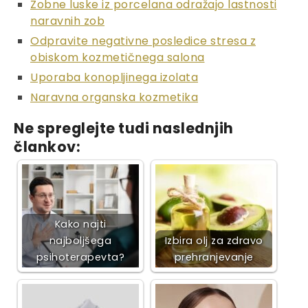
Zobne luske iz porcelana odražajo lastnosti
naravnih zob
Odpravite negativne posledice stresa z
obiskom kozmetičnega salona
Uporaba konopljinega izolata
Naravna organska kozmetika
Ne spreglejte tudi naslednjih
člankov:
Kako najti
najboljšega
Izbira olj za zdravo
psihoterapevta?
prehranjevanje