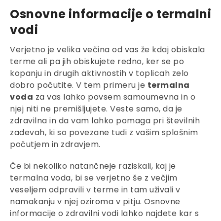
Osnovne informacije o termalni
vodi
Verjetno je velika večina od vas že kdaj obiskala
terme ali pa jih obiskujete redno, ker se po
kopanju in drugih aktivnostih v toplicah zelo
dobro počutite. V tem primeru je
termalna
voda
za vas lahko povsem samoumevna in o
njej niti ne premišljujete. Veste samo, da je
zdravilna in da vam lahko pomaga pri številnih
zadevah, ki so povezane tudi z vašim splošnim
počutjem in zdravjem.
Če bi nekoliko natančneje raziskali, kaj je
termalna voda, bi se verjetno še z večjim
veseljem odpravili v terme in tam uživali v
namakanju v njej oziroma v pitju. Osnovne
informacije o zdravilni vodi lahko najdete kar s