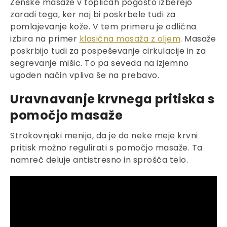
Ženske masaže v toplicah pogosto izberejo
zaradi tega, ker naj bi poskrbele tudi za
pomlajevanje kože. V tem primeru je odlična
izbira na primer
klasična masaža z oljem
. Masaže
poskrbijo tudi za pospeševanje cirkulacije in za
segrevanje mišic. To pa seveda na izjemno
ugoden način vpliva še na prebavo.
Uravnavanje krvnega pritiska s
pomočjo masaže
Strokovnjaki menijo, da je do neke meje krvni
pritisk možno regulirati s pomočjo masaže. Ta
namreč deluje antistresno in sprošča telo.