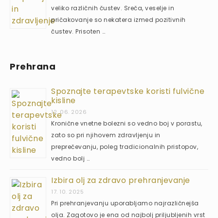
veliko različnih čustev. Sreča, veselje in
pričakovanje so nekatera izmed pozitivnih
čustev. Prisoten …
Prehrana
Spoznajte terapevtske koristi fulvične
kisline
12. 06. 2026
Kronične vnetne bolezni so vedno boj v porastu,
zato so pri njihovem zdravljenju in
preprečevanju, poleg tradicionalnih pristopov,
vedno bolj …
Izbira olj za zdravo prehranjevanje
17. 10. 2025
Pri prehranjevanju uporabljamo najrazličnejša
olja. Zagotovo je ena od najbolj priljubljenih vrst