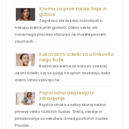
Krema za prve tanke linije in
gubice
Zagotovo ste že kdaj razmišljali o
nakupu kreme proti gubam. Dobro veste, da
naravnega procesa staranja ne morete povsem
zaustaviti. …
Kakovostni izdelki za učinkovito
nego kože
Rastlinske kreme za kožo so vse bolj
iskani izdelki, saj se ljudje na sploh zavedajo, kako
dobro lahko vplivajo ne …
Poporodna depresija in
zdravljenje
Rojstvo otroka s seboj skoraj vedno
prinese veliko različnih čustev. Sreča, veselje in
pričakovanje so nekatera izmed pozitivnih čustev.
Prisoten …