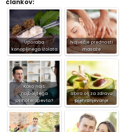
člankov:
Uporaba
Največje prednosti
konopljinega izolata
masaže
Kako najti
najboljšega
Izbira olj za zdravo
psihoterapevta?
prehranjevanje