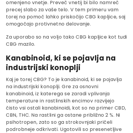
omenjeno vnetje. Preveč vnetij bi bilo namreč
precej slabo za vaše telo. V tem primeru vam
torej na pomoč lahko priskočijo CBG kapljice, saj
omogočajo protivnetno delovanje.
Za uporabo so na voljo tako CBG kapljice kot tudi
CBG mazilo.
Kanabinoid, ki se pojavlja na
industrijski konoplji
Kaj je torej CBG? To je kanabinoid, ki se pojavlja
na industrijski konoplji. Gre za osnovni
kanabinoid, iz katerega se zaradi vplivanja
temperature in rastlinskih encimov razvijejo
čisto vsi ostali kanabinoidi, kot so na primer CBD,
CBN, THC. Na rastlini ga ostane približno 2 %. Ni
psihotropen, zato so ga strokovnjaki pričeli
podrobneje odkrivati. Ugotovili so presenetljive