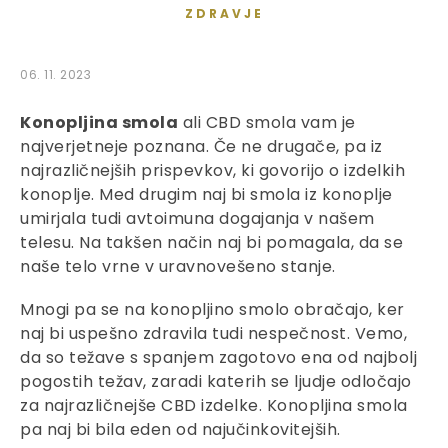
ZDRAVJE
06. 11. 2023
Konopljina smola
ali CBD smola vam je
najverjetneje poznana. Če ne drugače, pa iz
najrazličnejših prispevkov, ki govorijo o izdelkih
konoplje. Med drugim naj bi smola iz konoplje
umirjala tudi avtoimuna dogajanja v našem
telesu. Na takšen način naj bi pomagala, da se
naše telo vrne v uravnovešeno stanje.
Mnogi pa se na konopljino smolo obračajo, ker
naj bi uspešno zdravila tudi nespečnost. Vemo,
da so težave s spanjem zagotovo ena od najbolj
pogostih težav, zaradi katerih se ljudje odločajo
za najrazličnejše CBD izdelke. Konopljina smola
pa naj bi bila eden od najučinkovitejših.