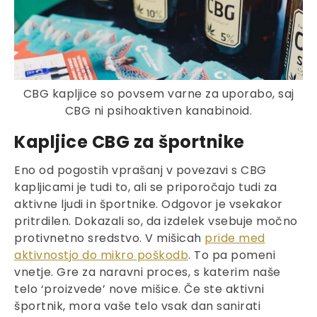
CBG kapljice so povsem varne za uporabo, saj
CBG ni psihoaktiven kanabinoid.
Kapljice CBG za športnike
Eno od pogostih vprašanj v povezavi s CBG
kapljicami je tudi to, ali se priporočajo tudi za
aktivne ljudi in športnike. Odgovor je vsekakor
pritrdilen. Dokazali so, da izdelek vsebuje močno
protivnetno sredstvo. V mišicah
pride med
aktivnostjo do mikro poškodb
. To pa pomeni
vnetje. Gre za naravni proces, s katerim naše
telo ‘proizvede’ nove mišice. Če ste aktivni
športnik, mora vaše telo vsak dan sanirati