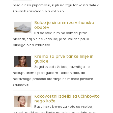
medicinski pripomočki, ki jih na trgu lahko najdete v
številnih različicah. Na voljo so …
Baldo je sinonim za vrhunsko
obutev
Baldo številnim ne pomeni prav
ničesar, saj niti ne vedo, kaj je to. Vsi tisti pa, ki
prisegajo na vrhunsko …
Krema za prve tanke linije in
gubice
Zagotovo ste že kdaj razmišljali o
nakupu kreme proti gubam. Dobro veste, da
naravnega procesa staranja ne morete povsem
zaustaviti. …
Kakovostni izdelki za učinkovito
nego kože
Rastlinske kreme za kožo so vse bolj
iskani izdelki, saj se ljudje na sploh zavedajo, kako