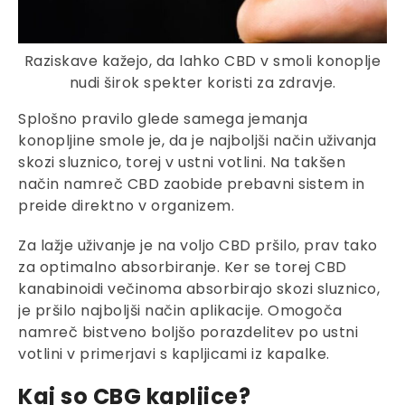
Raziskave kažejo, da lahko CBD v smoli konoplje
nudi širok spekter koristi za zdravje.
Splošno pravilo glede samega jemanja
konopljine smole je, da je najboljši način uživanja
skozi sluznico, torej v ustni votlini. Na takšen
način namreč CBD zaobide prebavni sistem in
preide direktno v organizem.
Za lažje uživanje je na voljo CBD pršilo, prav tako
za optimalno absorbiranje. Ker se torej CBD
kanabinoidi večinoma absorbirajo skozi sluznico,
je pršilo najboljši način aplikacije. Omogoča
namreč bistveno boljšo porazdelitev po ustni
votlini v primerjavi s kapljicami iz kapalke.
Kaj so CBG kapljice?