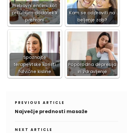
Prebavni encimi kot
priljubljen dodatek k
Kam se odpraviti na
prehrani
beljenje zob?
Spoznajte
terapevtske koristi
Poporodna depresija
fulvične kisline
in zdravljenje
PREVIOUS ARTICLE
Največje prednosti masaže
NEXT ARTICLE