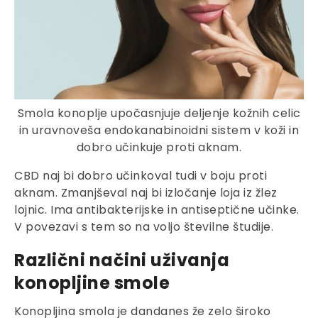
Smola konoplje upočasnjuje deljenje kožnih celic
in uravnoveša endokanabinoidni sistem v koži in
dobro učinkuje proti aknam.
CBD naj bi dobro učinkoval tudi v boju proti
aknam. Zmanjševal naj bi izločanje loja iz žlez
lojnic. Ima antibakterijske in antiseptične učinke.
V povezavi s tem so na voljo številne študije.
Različni načini uživanja
konopljine smole
Konopljina smola je dandanes že zelo široko