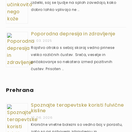
izdelki, saj se ljudje na sploh zavedajo, kako
dobro lahko vplivajo ne …
Poporodna depresija in zdravljenje
13. 03. 2025
Rojstvo otroka s seboj skoraj vedno prinese
veliko različnih čustev. Sreča, veselje in
pričakovanje so nekatera izmed pozitivnih
čustev. Prisoten …
Prehrana
Spoznajte terapevtske koristi fulvične
kisline
12. 06. 2026
Kronične vnetne bolezni so vedno boj v porastu,
zato so pri njihovem zdravljenju in