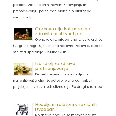
porastu, zato so pri njihovem zdravljenju in
preprečevanju, poleg tradicionalnih pristopov,
vedno bolj …
Orehovo olje kot naravno
zdravilo proti vnetjem
Orehovo olje, pridobljeno iz jedrc orehov
(Juglans regia), je cenjeno naravno zdravilo, ki se že
stoletja uporablja v kulinariki in …
Izbira olj za zdravo
prehranjevanje
Pri prehranjevanju uporabljamo
najrazličnejša olja. Zagotovo je ena od najbolj
priljubljenih vrst za jedi olivno olje. Po drugi strani pa
…
Hodulje in rolatorji v različnih
izvedbah
Rolator in hodulje so izjemno koristni