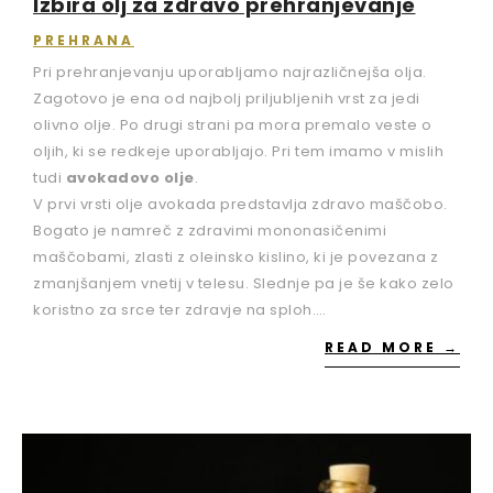
Izbira olj za zdravo prehranjevanje
PREHRANA
Pri prehranjevanju uporabljamo najrazličnejša olja.
Zagotovo je ena od najbolj priljubljenih vrst za jedi
olivno olje. Po drugi strani pa mora premalo veste o
oljih, ki se redkeje uporabljajo. Pri tem imamo v mislih
tudi
avokadovo olje
.
V prvi vrsti olje avokada predstavlja zdravo maščobo.
Bogato je namreč z zdravimi mononasičenimi
maščobami, zlasti z oleinsko kislino, ki je povezana z
zmanjšanjem vnetij v telesu. Slednje pa je še kako zelo
koristno za srce ter zdravje na sploh.…
READ MORE →