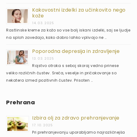
Kakovostni izdelki za učinkovito nego
kože
14. 03. 2025
Rastlinske kreme za kožo so vse bolj iskani izdelki, saj se ljudje
na sploh zavedajo, kako dobro lahko vplivajo ne …
Poporodna depresija in zdravljenje
13. 03. 2025
Rojstvo otroka s seboj skoraj vedno prinese
veliko različnih čustev. Sreča, veselje in pričakovanje so
nekatera izmed pozitivnih čustev. Prisoten …
Prehrana
Izbira olj za zdravo prehranjevanje
17. 10. 2025
Pri prehranjevanju uporabljamo najrazličnejša