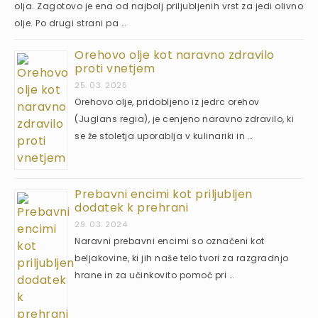
olja. Zagotovo je ena od najbolj priljubljenih vrst za jedi olivno
olje. Po drugi strani pa …
Orehovo olje kot naravno zdravilo
proti vnetjem
25. 03. 2025
Orehovo olje, pridobljeno iz jedrc orehov
(Juglans regia), je cenjeno naravno zdravilo, ki
se že stoletja uporablja v kulinariki in …
Prebavni encimi kot priljubljen
dodatek k prehrani
29. 03. 2024
Naravni prebavni encimi so označeni kot
beljakovine, ki jih naše telo tvori za razgradnjo
hrane in za učinkovito pomoč pri …