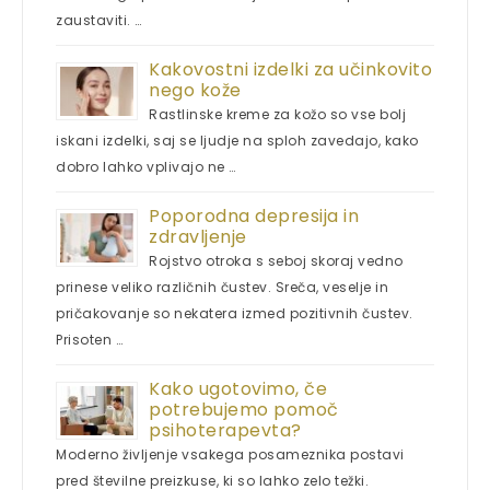
zaustaviti. …
Kakovostni izdelki za učinkovito
nego kože
Rastlinske kreme za kožo so vse bolj
iskani izdelki, saj se ljudje na sploh zavedajo, kako
dobro lahko vplivajo ne …
Poporodna depresija in
zdravljenje
Rojstvo otroka s seboj skoraj vedno
prinese veliko različnih čustev. Sreča, veselje in
pričakovanje so nekatera izmed pozitivnih čustev.
Prisoten …
Kako ugotovimo, če
potrebujemo pomoč
psihoterapevta?
Moderno življenje vsakega posameznika postavi
pred številne preizkuse, ki so lahko zelo težki.