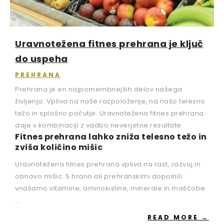
Uravnotežena fitnes prehrana je ključ
do uspeha
PREHRANA
Prehrana je en najpomembnejših delov našega
življenja. Vpliva na naše razpoloženje, na našo telesno
težo in splošno počutje. Uravnotežena fitnes prehrana
daje v kombinaciji z vadbo neverjetne rezultate.
Fitnes prehrana lahko zniža telesno težo in
zviša količino mišic
Uravnotežena fitnes prehrana vpliva na rast, razvoj in
obnovo mišic. S hrano ali prehranskimi dopolnili
vnašamo vitamine, aminokisline, minerale in maščobe.
…
READ MORE →