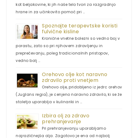
kot beljakovine, ki jih naše telo tvori za razgradnjo
hrane in za učinkovito pomoč pri …
Spoznajte terapevtske koristi
fulvične kisline
Kronične vnetne bolezni so vedno boj v
porastu, zato so pri njihovem zdravljenju in
preprečevanju, poleg tradicionalnih pristopov,
vedno bolj …
Orehovo olje kot naravno
zdravilo proti vnetjem
Orehovo olje, pridobljeno iz jedrc orehov
(Juglans regia), je cenjeno naravno zdravilo, ki se že
stoletja uporablja v kulinariki in …
Izbira olj za zdravo
prehranjevanje
Pri prehranjevanju uporabljamo
najrazličnejša olja. Zagotovo je ena od najbolj