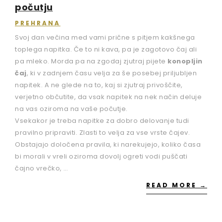
počutju
PREHRANA
Svoj dan večina med vami prične s pitjem kakšnega
toplega napitka. Če to ni kava, pa je zagotovo čaj ali
pa mleko. Morda pa na zgodaj zjutraj pijete
konopljin
čaj
, ki v zadnjem času velja za še posebej priljubljen
napitek. A ne glede na to, kaj si zjutraj privoščite,
verjetno občutite, da vsak napitek na nek način deluje
na vas oziroma na vaše počutje.
Vsekakor je treba napitke za dobro delovanje tudi
pravilno pripraviti. Zlasti to velja za vse vrste čajev.
Obstajajo določena pravila, ki narekujejo, koliko časa
bi morali v vreli oziroma dovolj ogreti vodi puščati
čajno vrečko, …
READ MORE →