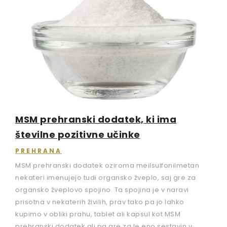
MSM prehranski dodatek, ki ima
številne pozitivne učinke
PREHRANA
MSM prehranski dodatek oziroma meilsulfonilmetan
nekateri imenujejo tudi organsko žveplo, saj gre za
organsko žveplovo spojino. Ta spojina je v naravi
prisotna v nekaterih živilih, prav tako pa jo lahko
kupimo v obliki prahu, tablet ali kapsul kot MSM
prehranski dodatek ali pa gre za le eno sestavin v