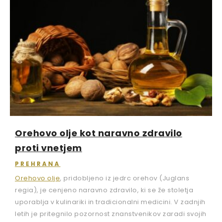
Orehovo olje kot naravno zdravilo
proti vnetjem
PREHRANA
Orehovo olje
, pridobljeno iz jedrc orehov (Juglans
regia), je cenjeno naravno zdravilo, ki se že stoletja
uporablja v kulinariki in tradicionalni medicini. V zadnjih
letih je pritegnilo pozornost znanstvenikov zaradi svojih