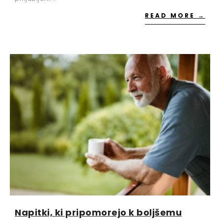
READ MORE →
Napitki, ki pripomorejo k boljšemu