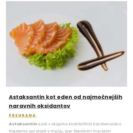
Astaksantin kot eden od najmočnejših
naravnih oksidantov
PREHRANA
Astaksantin
sodi v skupino ksantofilnih karotenoidov.
Najdemo ga zlasti v morju, kjer številnim morskim