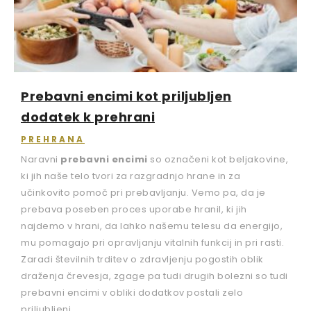
Prebavni encimi kot priljubljen
dodatek k prehrani
PREHRANA
Naravni
prebavni encimi
so označeni kot beljakovine,
ki jih naše telo tvori za razgradnjo hrane in za
učinkovito pomoč pri prebavljanju. Vemo pa, da je
prebava poseben proces uporabe hranil, ki jih
najdemo v hrani, da lahko našemu telesu da energijo,
mu pomagajo pri opravljanju vitalnih funkcij in pri rasti.
Zaradi številnih trditev o zdravljenju pogostih oblik
draženja črevesja, zgage pa tudi drugih bolezni so tudi
prebavni encimi v obliki dodatkov postali zelo
priljubljeni.…