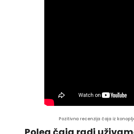
Pozitivna recenzija čaja iz konop
Poleg čaja radi uživam