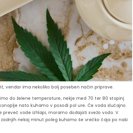
vit, vendar ima nekoliko bolj poseben način priprave.
vimo do želene temperature, nekje med 70 ter 80 stopinj
iz konoplje nato kuhamo v posodi pol ure. Če voda slučajno
Če preveč vode izhlapi, moramo dodajati svežo vodo. V
ko zadnjih nekaj minut poleg kuhamo še vrečko čaja po naši