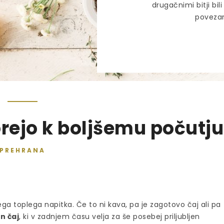
drugačnimi bitji bi
povezan
orejo k boljšemu počutju
PREHRANA
a toplega napitka. Če to ni kava, pa je zagotovo čaj ali pa
n čaj
, ki v zadnjem času velja za še posebej priljubljen