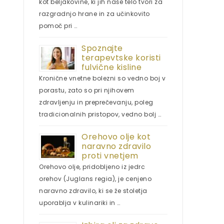
kot beljakovine, ki jih naše telo tvori za
razgradnjo hrane in za učinkovito
pomoč pri …
Spoznajte
terapevtske koristi
fulvične kisline
Kronične vnetne bolezni so vedno boj v
porastu, zato so pri njihovem
zdravljenju in preprečevanju, poleg
tradicionalnih pristopov, vedno bolj …
Orehovo olje kot
naravno zdravilo
proti vnetjem
Orehovo olje, pridobljeno iz jedrc
orehov (Juglans regia), je cenjeno
naravno zdravilo, ki se že stoletja
uporablja v kulinariki in …