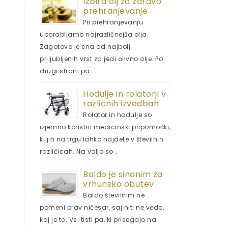
Izbira olj za zdravo
prehranjevanje
Pri prehranjevanju
uporabljamo najrazličnejša olja.
Zagotovo je ena od najbolj
priljubljenih vrst za jedi olivno olje. Po
drugi strani pa …
Hodulje in rolatorji v
različnih izvedbah
Rolator in hodulje so
izjemno koristni medicinski pripomočki,
ki jih na trgu lahko najdete v številnih
različicah. Na voljo so …
Baldo je sinonim za
vrhunsko obutev
Baldo številnim ne
pomeni prav ničesar, saj niti ne vedo,
kaj je to. Vsi tisti pa, ki prisegajo na