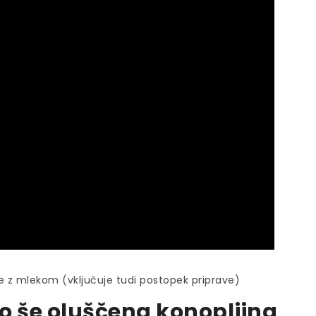
lje z mlekom (vključuje tudi postopek priprave)
o še oluščena konopljina