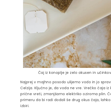
Čaj iz konoplje je zelo okusen in učinko
Najprej v majhno posodo ulijemo vodo in jo spra
Celzija. Ključno je, da voda ne vre. Vrečko čaja 
prične vreti, zmanjšamo elektriko oziroma plin. 
primeru da bi radi dodali še drug okus čaja, lah
izbiri.