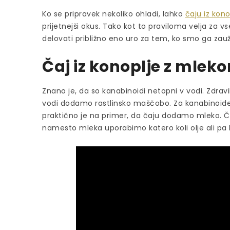
Ko se pripravek nekoliko ohladi, lahko
čaju iz kono
prijetnejši okus. Tako kot to praviloma velja za vs
delovati približno eno uro za tem, ko smo ga zauži
Čaj iz konoplje z mlek
Znano je, da so kanabinoidi netopni v vodi. Zdravi
vodi dodamo rastlinsko maščobo. Za kanabinoide
praktično je na primer, da čaju dodamo mleko. 
namesto mleka uporabimo katero koli olje ali pa