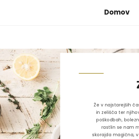
Domov
Že v najstarejših čas
in zelišča ter njih
poškodbah, bolezni
rastlin se nam 
skorajda magična, v