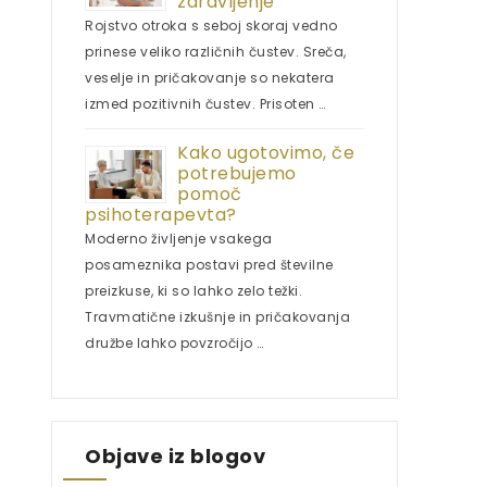
zdravljenje
Rojstvo otroka s seboj skoraj vedno
prinese veliko različnih čustev. Sreča,
veselje in pričakovanje so nekatera
izmed pozitivnih čustev. Prisoten …
Kako ugotovimo, če
potrebujemo
pomoč
psihoterapevta?
Moderno življenje vsakega
posameznika postavi pred številne
preizkuse, ki so lahko zelo težki.
Travmatične izkušnje in pričakovanja
družbe lahko povzročijo …
Objave iz blogov