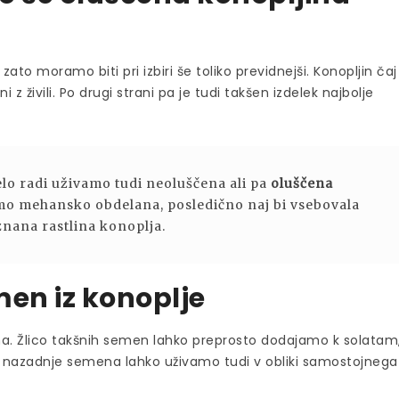
ato moramo biti pri izbiri še toliko previdnejši. Konopljin čaj
 z živili. Po drugi strani pa je tudi takšen izdelek najbolje
zelo radi uživamo tudi neoluščena ali pa
oluščena
mo mehansko obdelana, posledično naj bi vsebovala
 znana rastlina konoplja.
en iz konoplje
. Žlico takšnih semen lahko preprosto dodajamo k solatam
e nazadnje semena lahko uživamo tudi v obliki samostojnega