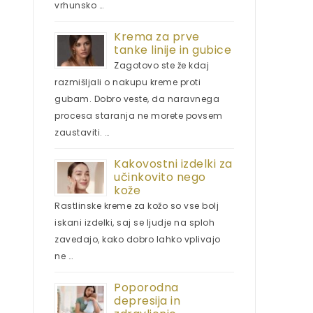
vrhunsko …
Krema za prve
tanke linije in gubice
Zagotovo ste že kdaj
razmišljali o nakupu kreme proti
gubam. Dobro veste, da naravnega
procesa staranja ne morete povsem
zaustaviti. …
Kakovostni izdelki za
učinkovito nego
kože
Rastlinske kreme za kožo so vse bolj
iskani izdelki, saj se ljudje na sploh
zavedajo, kako dobro lahko vplivajo
ne …
Poporodna
depresija in