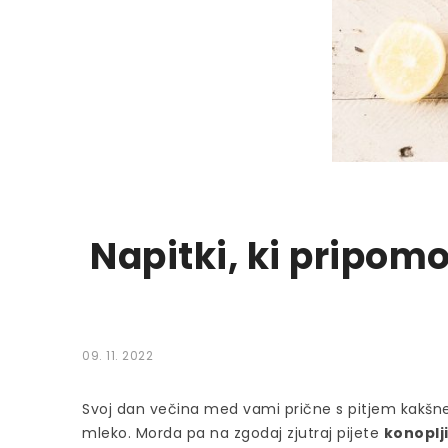
Napitki, ki pripom
09. 11. 2022
Svoj dan večina med vami prične s pitjem kakšneg
mleko. Morda pa na zgodaj zjutraj pijete
konoplji