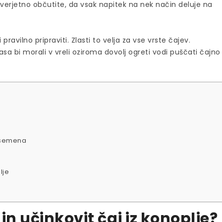
e, verjetno občutite, da vsak napitek na nek način deluje na
ravilno pripraviti. Zlasti to velja za vse vrste čajev.
asa bi morali v vreli oziroma dovolj ogreti vodi puščati čajno
a semena
lje
in učinkovit čaj iz konoplje?