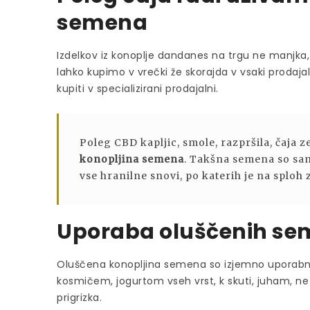
semena
Izdelkov iz konoplje dandanes na trgu ne manjka, z
lahko kupimo v vrečki že skorajda v vsaki prodajalni
kupiti v specializirani prodajalni.
Poleg CBD kapljic, smole, razpršila, čaja 
konopljina semena
. Takšna semena so sa
vse hranilne snovi, po katerih je na sploh
Uporaba oluščenih sem
Oluščena konopljina semena so izjemno uporabna
kosmičem, jogurtom vseh vrst, k skuti, juham, n
prigrizka.