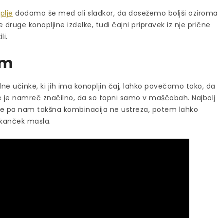
plje
dodamo še med ali sladkor, da dosežemo boljši oziroma
e druge konopljine izdelke, tudi čajni pripravek iz nje prične
li.
om
lne učinke, ki jih ima konopljin čaj, lahko povečamo tako, da
 je namreč značilno, da so topni samo v maščobah. Najbolj
Če pa nam takšna kombinacija ne ustreza, potem lahko
 kanček masla.