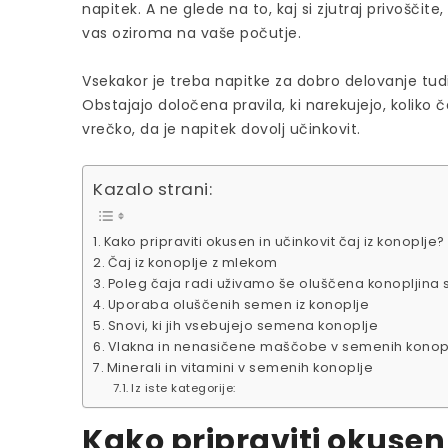
napitek. A ne glede na to, kaj si zjutraj privoščit
vas oziroma na vaše počutje.
Vsekakor je treba napitke za dobro delovanje tudi p
Obstajajo določena pravila, ki narekujejo, koliko č
vrečko, da je napitek dovolj učinkovit.
Kazalo strani:
Kako pripraviti okusen in učinkovit čaj iz konoplje?
Čaj iz konoplje z mlekom
Poleg čaja radi uživamo še oluščena konopljin
Uporaba oluščenih semen iz konoplje
Snovi, ki jih vsebujejo semena konoplje
Vlakna in nenasičene maščobe v semenih konop
Minerali in vitamini v semenih konoplje
Iz iste kategorije:
Kako pripraviti okusen 